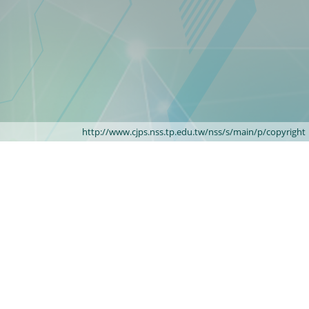
http://www.cjps.nss.tp.edu.tw/nss/s/main/p/copyright