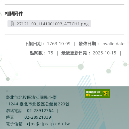
相關附件
27121100_1141001003_ATTCH1.png
另開新視窗
下架日期：
1763-10-09
|
發佈日期：
Invalid date
點閱數：
75
|
最後更新日期：
2025-10-15
|
:::
臺北市北投區清江國民小學
11244 臺北市北投區公館路220號
聯絡電話
02-28912764
|
傳真
02-28921839
電子信箱
cjps@cjps.tp.edu.tw