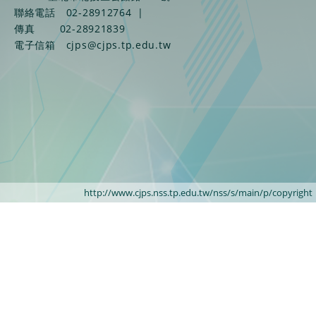
聯絡電話
02-28912764
|
傳真
02-28921839
電子信箱
cjps@cjps.tp.edu.tw
http://www.cjps.nss.tp.edu.tw/nss/s/main/p/copyright