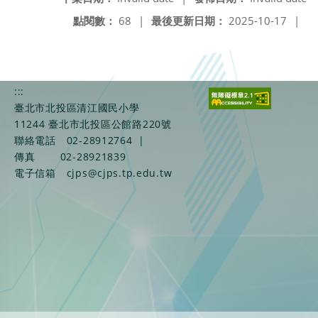
點閱數：
68
|
最後更新日期：
2025-10-17
|
:::
臺北市北投區清江國民小學
11244 臺北市北投區公館路220號
聯絡電話
02-28912764
|
傳真
02-28921839
電子信箱
cjps@cjps.tp.edu.tw