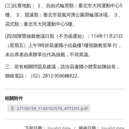
(三)比賽地點： １、自由式輪滑類：臺北市大同運動中心5
樓。 ２、競速類：臺北市迎風河濱公園滑輪溜冰場。 ３、
花式類：臺北市大同運動中心5樓。
(四)領隊暨抽籤會議日期（不另函通知）：114年11月21日
（星期五）上午9時於葫蘆國小信義樓1樓視聽教室舉 行，
未出席者由承辦單位代為抽籤，不得異議。
三、若有相關問題及建議，請洽葫蘆國小體育組陳組長，
聯絡電話：（02）2812-9586轉822。
相關附件
27195159_1143102576_ATTCH1.pdf
另開新視窗
下架日期：
Invalid date
|
發佈日期：
Invalid date