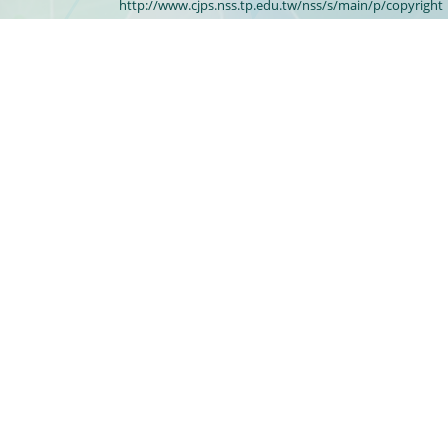
http://www.cjps.nss.tp.edu.tw/nss/s/main/p/copyright