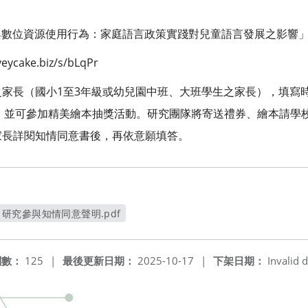
與數位資源使用行為：家庭語言政策實踐對兒童語言發展之影響
ycake.biz/s/bLqPr
童之家長（國小1至3年級或幼兒園中班、大班學生之家長），填寫
份，並可參加精美繪本抽獎活動。研究團隊將寄送禮券、繪本請學
請家長詳閱知情同意書後，再依意願填答。
研究參與知情同意聲明.pdf
另開新視窗
閱數：
125
|
最後更新日期：
2025-10-17
|
下架日期：
Invalid d