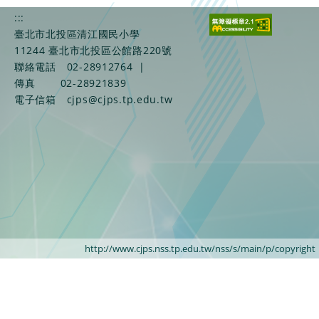
:::
臺北市北投區清江國民小學
11244 臺北市北投區公館路220號
聯絡電話
02-28912764
|
傳真
02-28921839
電子信箱
cjps@cjps.tp.edu.tw
http://www.cjps.nss.tp.edu.tw/nss/s/main/p/copyright