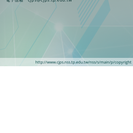
http://www.cjps.nss.tp.edu.tw/nss/s/main/p/copyright