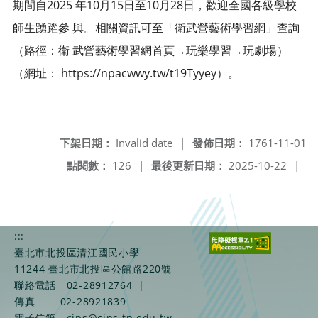
期間自2025 年10月15日至10月28日，歡迎全國各級學校
師生踴躍參 與。相關資訊可至「衛武營藝術學習網」查詢
（路徑：衛 武營藝術學習網首頁→玩樂學習→玩劇場）
（網址： https://npacwwy.tw/t19Tyyey）。
下架日期：
Invalid date
|
發佈日期：
1761-11-01
點閱數：
126
|
最後更新日期：
2025-10-22
|
:::
臺北市北投區清江國民小學
11244 臺北市北投區公館路220號
聯絡電話
02-28912764
|
傳真
02-28921839
電子信箱
cjps@cjps.tp.edu.tw