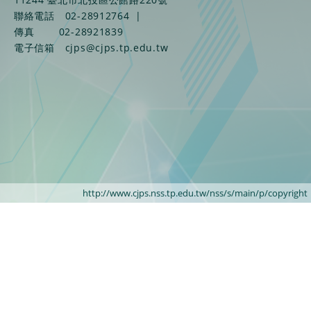
聯絡電話
02-28912764
|
傳真
02-28921839
電子信箱
cjps@cjps.tp.edu.tw
http://www.cjps.nss.tp.edu.tw/nss/s/main/p/copyright