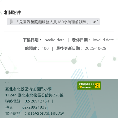
相關附件
「兒童課後照顧服務人員180小時職前訓練」.pdf
另開新視窗
下架日期：
Invalid date
|
發佈日期：
Invalid date
點閱數：
100
|
最後更新日期：
2025-10-28
|
:::
臺北市北投區清江國民小學
11244 臺北市北投區公館路220號
聯絡電話
02-28912764
|
傳真
02-28921839
電子信箱
cjps@cjps.tp.edu.tw