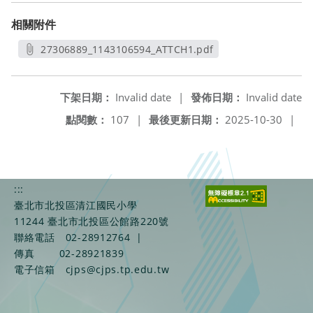
相關附件
27306889_1143106594_ATTCH1.pdf
另開新視窗
下架日期：
Invalid date
|
發佈日期：
Invalid date
點閱數：
107
|
最後更新日期：
2025-10-30
|
:::
臺北市北投區清江國民小學
11244 臺北市北投區公館路220號
聯絡電話
02-28912764
|
傳真
02-28921839
電子信箱
cjps@cjps.tp.edu.tw