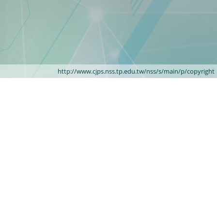
http://www.cjps.nss.tp.edu.tw/nss/s/main/p/copyright